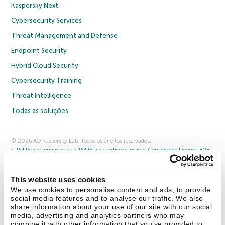
Kaspersky Next
Cybersecurity Services
Threat Management and Defense
Endpoint Security
Hybrid Cloud Security
Cybersecurity Training
Threat Intelligence
Todas as soluções
© 2026 AO Kaspersky Lab. Todos os direitos reservados.
Política de privacidade
Política de anticorrupção
Contrato de Licença B2B
Contrato de Licença B2C
Termos e condições de venda
Cookies
This website uses cookies
Fale conosco
Sobre a Kaspersky
Parceiros
Blog
Centro de recursos
We use cookies to personalise content and ads, to provide
Comunicado à imprensa
social media features and to analyse our traffic. We also
share information about your use of our site with our social
media, advertising and analytics partners who may
Securelist
Eugene Personal Blog
combine it with other information that you’ve provided to