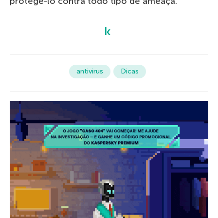
protegê-lo contra todo tipo de ameaça.
antivirus
Dicas