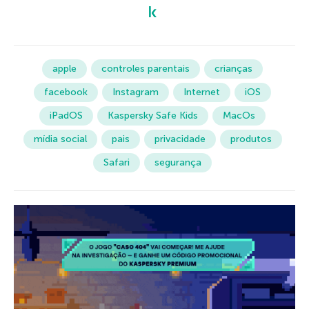
apple
controles parentais
crianças
facebook
Instagram
Internet
iOS
iPadOS
Kaspersky Safe Kids
MacOs
mídia social
pais
privacidade
produtos
Safari
segurança