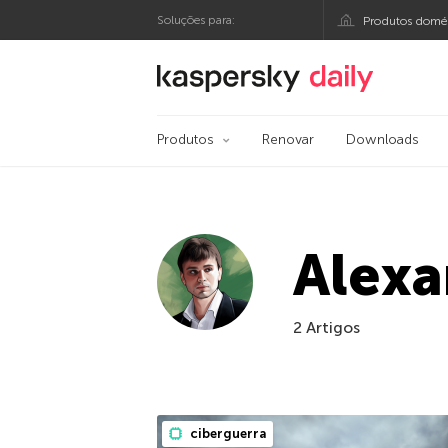
Soluções para:
Produtos domés
Blog oficial da Kasp
Produtos
Renovar
Downloads
Alexa
2 Artigos
ciberguerra