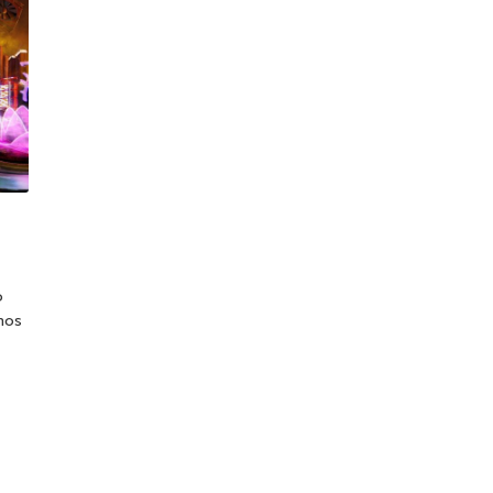
o
mos