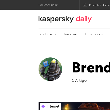
Soluções para:
Produtos domés
Blog oficial da Kasp
Produtos
Renovar
Downloads
Bren
1 Artigo
Internet