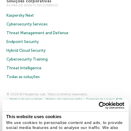
Soluções corporativas
ACIMA DE 1000 FUNCIONRIOS
Kaspersky Next
Cybersecurity Services
Threat Management and Defense
Endpoint Security
Hybrid Cloud Security
Cybersecurity Training
Threat Intelligence
Todas as soluções
© 2026 AO Kaspersky Lab. Todos os direitos reservados.
Política de privacidade
Política de anticorrupção
Contrato de Licença B2B
Contrato de Licença B2C
Termos e condições de venda
Cookies
This website uses cookies
Fale conosco
Sobre a Kaspersky
Parceiros
Blog
Centro de recursos
We use cookies to personalise content and ads, to provide
Comunicado à imprensa
social media features and to analyse our traffic. We also