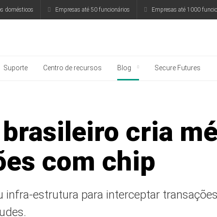
os domésticos
Empresas até 50 funcionários
Empresas até 1000 funcio
rsky
Suporte
Centro de recursos
Blog
Secure Futures
brasileiro cria m
tões com chip
u infra-estrutura para interceptar transaçõ
audes.