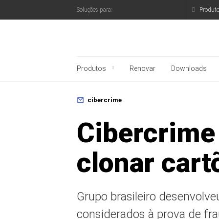
Produt
Soluções para:
Blog oficial da Kaspe
Produtos
Renovar
Downloads
cibercrime
Cibercrime 
clonar car
Grupo brasileiro desenvolve
considerados à prova de fr