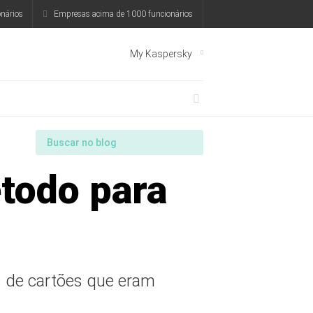
nários
Empresas acima de 1000 funcionários
My Kaspersky
étodo para
es de cartões que eram