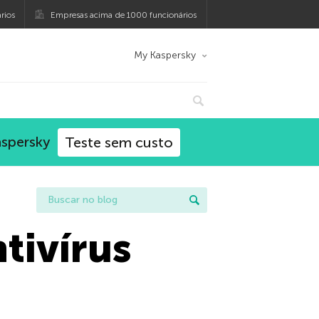
rios
Empresas acima de 1000 funcionários
My Kaspersky
aspersky
Teste sem custo
tivírus