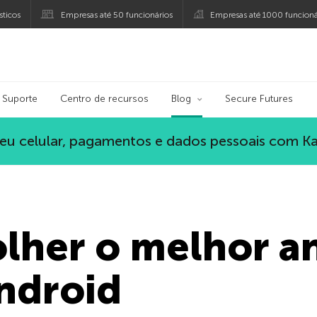
ticos
Empresas até 50 funcionários
Empresas até 1000 funcioná
ersky
Suporte
Centro de recursos
Blog
Secure Futures
eu celular, pagamentos e dados pessoais com K
her o melhor an
ndroid