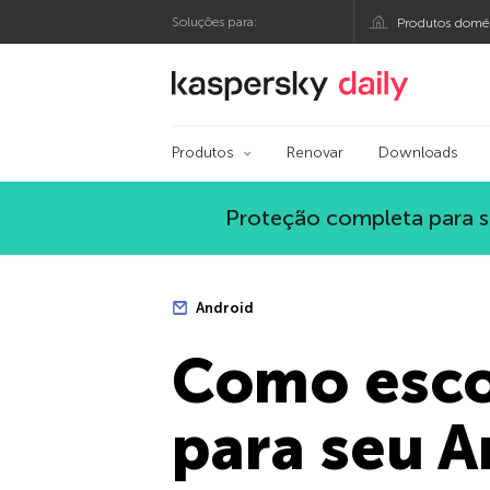
Soluções para:
Produtos domés
Blog oficial da Kasp
Produtos
Renovar
Downloads
Proteção completa para s
Android
Como escol
para seu A