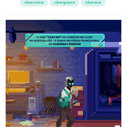
cibercrime
ciberguerra
ciberwar