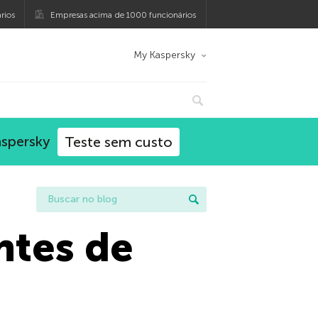
rios
Empresas acima de 1000 funcionários
My Kaspersky
aspersky
Teste sem custo
ntes de