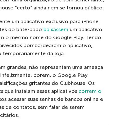
house “certo” ainda nem se tornou público.
nte um aplicativo exclusivo para iPhone.
ntes do bate-papo
baixassem
um aplicativo
om o mesmo nome do Google Play. Tendo
raivecidos bombardearam o aplicativo,
lo temporariamente da loja.
jam grandes, não representam uma ameaça
 Infelizmente, porém, o Google Play
lsificações gritantes do Clubhouse. Os
s que instalam esses aplicativos
correm o
sos acessar suas senhas de bancos online e
tas de contatos, sem falar de serem
itários.