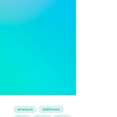
ameaças
clubhouse