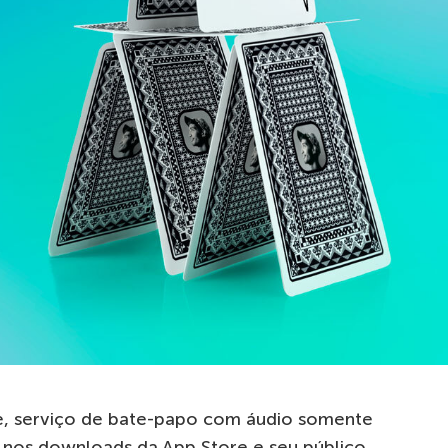
se, serviço de bate-papo com áudio somente
 nos downloads da App Store e seu público