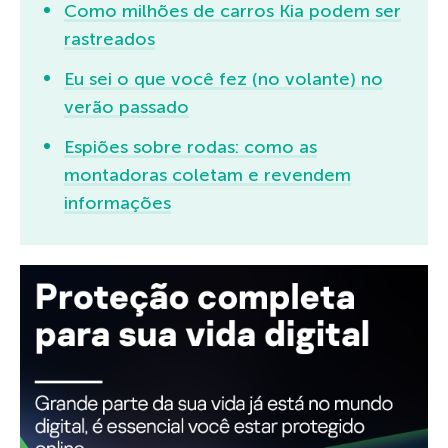
Como milhões de carros Kia podem ser
rastreados
Eu sei o que você fez (no volante) no
verão passado
Espiões sobre rodas: como as
montadoras coletam e revendem
informações