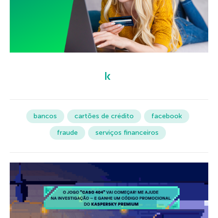
bancos
cartões de crédito
facebook
fraude
serviços financeiros