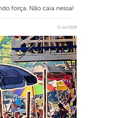
do força. Não caia nessa!
11 out 2018