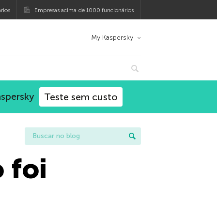
rios
Empresas acima de 1000 funcionários
My Kaspersky
aspersky
Teste sem custo
 foi