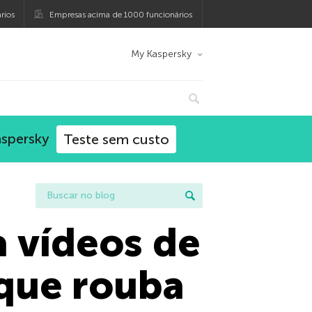
rios
Empresas acima de 1000 funcionários
My Kaspersky
aspersky
Teste sem custo
 vídeos de
 que rouba