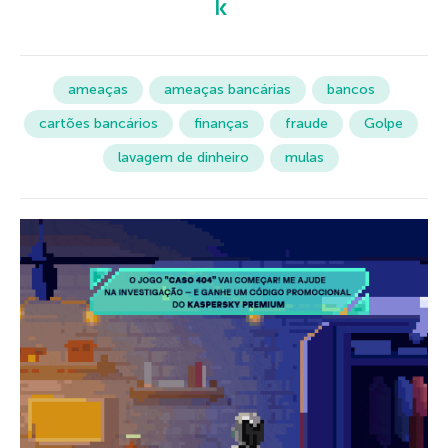
ameaças
ameaças bancárias
bancos
cartões bancários
finanças
fraude
Golpe
lavagem de dinheiro
mulas