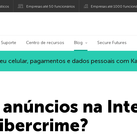
ticos
Empresas até 50 funcionários
Empresas até 1000 funcioná
ersky
Suporte
Centro de recursos
Blog
Secure Futures
eu celular, pagamentos e dados pessoais com K
 anúncios na Int
ibercrime?