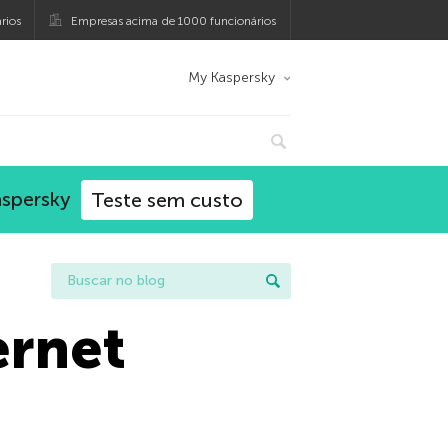
rios
Empresas acima de 1000 funcionários
My Kaspersky
aspersky
Teste sem custo
ernet