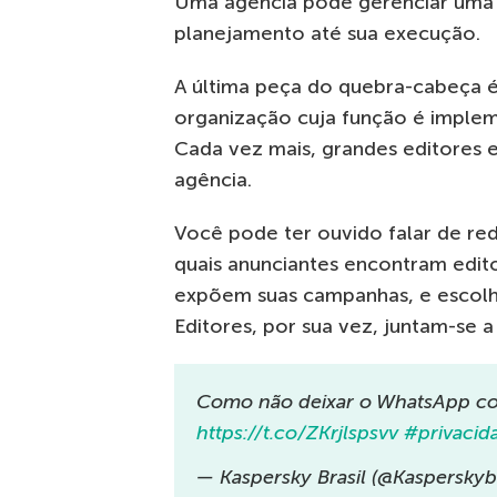
Uma agência pode gerenciar uma
planejamento até sua execução.
A última peça do quebra-cabeça é
organização cuja função é implem
Cada vez mais, grandes editores 
agência.
Você pode ter ouvido falar de rede
quais anunciantes encontram edito
expõem suas campanhas, e escolh
Editores, por sua vez, juntam-se
Como não deixar o WhatsApp con
https://t.co/ZKrjlspsvv
#privacid
— Kaspersky Brasil (@Kasperskyb