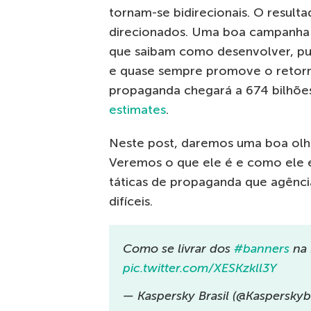
tornam-se bidirecionais. O result
direcionados. Uma boa campanha d
que saibam como desenvolver, pub
e quase sempre promove o retorn
propaganda chegará a 674 bilhõe
estimates
.
Neste post, daremos uma boa olha
Veremos o que ele é e como ele 
táticas de propaganda que agênci
difíceis.
Como se livrar dos
#banners
na 
pic.twitter.com/XESKzkll3Y
— Kaspersky Brasil (@Kasperskyb