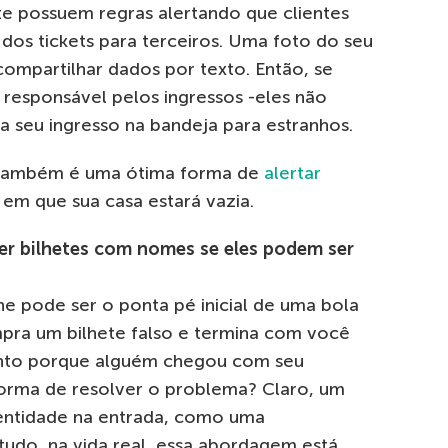
te possuem regras alertando que clientes
os tickets para terceiros. Uma foto do seu
compartilhar dados por texto. Então, se
 responsável pelos ingressos -eles não
 seu ingresso na bandeja para estranhos.
e também é uma ótima forma de
alertar
em que sua casa estará vazia.
zer bilhetes com nomes se eles podem ser
ne pode ser o ponta pé inicial de uma bola
pra um bilhete falso e termina com você
ento porque alguém chegou com seu
 forma de resolver o problema? Claro, um
dentidade na entrada, como uma
tudo, na vida real, essa abordagem está