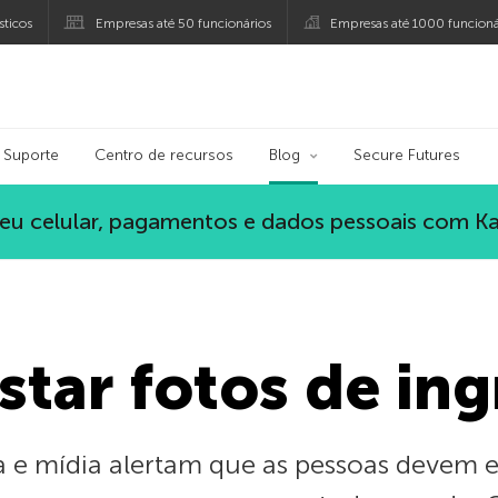
ticos
Empresas até 50 funcionários
Empresas até 1000 funcioná
ersky
Suporte
Centro de recursos
Blog
Secure Futures
eu celular, pagamentos e dados pessoais com K
star fotos de in
a e mídia alertam que as pessoas devem e