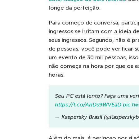
longe da perfeição.
Para começo de conversa, partici
ingressos se irritam com a ideia 
seus ingressos. Segundo, não é pr
de pessoas, você pode verificar 
um evento de 30 mil pessoas, iss
não começa na hora por que os es
horas.
Seu PC está lento? Faça uma veri
https://t.co/AhDs9WVEaD
pic.t
— Kaspersky Brasil (@Kasperskybr
Além do mais, é perigoso por si s