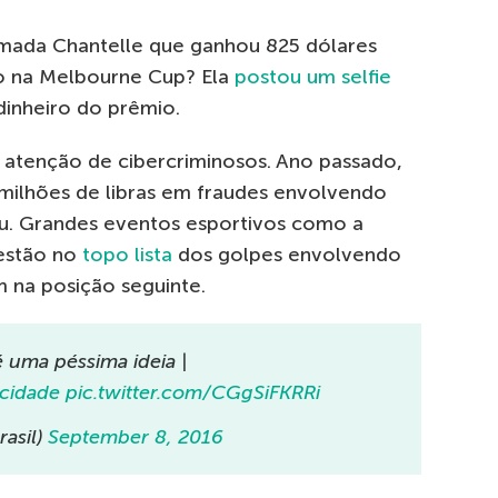
amada Chantelle que ganhou 825 dólares
o na Melbourne Cup? Ela
postou
um selfie
inheiro do prêmio.
 atenção de cibercriminosos. Ano passado,
 milhões de libras em fraudes envolvendo
ou. Grandes eventos esportivos como a
estão no
topo lista
dos golpes envolvendo
m na posição seguinte.
 uma péssima ideia |
cidade
pic.twitter.com/CGgSiFKRRi
rasil)
September 8, 2016