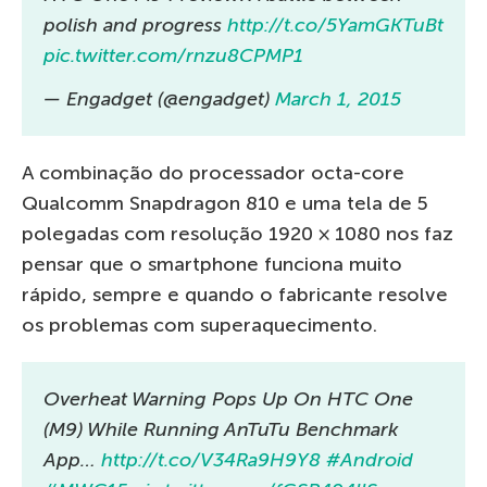
polish and progress
http://t.co/5YamGKTuBt
pic.twitter.com/rnzu8CPMP1
— Engadget (@engadget)
March 1, 2015
A combinação do processador octa-core
Qualcomm Snapdragon 810 e uma tela de 5
polegadas com resolução 1920 × 1080 nos faz
pensar que o smartphone funciona muito
rápido, sempre e quando o fabricante resolve
os problemas com superaquecimento.
Overheat Warning Pops Up On HTC One
(M9) While Running AnTuTu Benchmark
App…
http://t.co/V34Ra9H9Y8
#Android