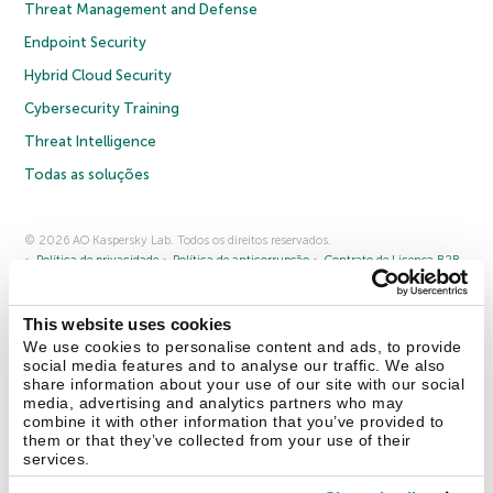
Threat Management and Defense
Endpoint Security
Hybrid Cloud Security
Cybersecurity Training
Threat Intelligence
Todas as soluções
© 2026 AO Kaspersky Lab. Todos os direitos reservados.
Política de privacidade
Política de anticorrupção
Contrato de Licença B2B
Contrato de Licença B2C
Termos e condições de venda
Cookies
This website uses cookies
Fale conosco
Sobre a Kaspersky
Parceiros
Blog
Centro de recursos
We use cookies to personalise content and ads, to provide
Comunicado à imprensa
social media features and to analyse our traffic. We also
share information about your use of our site with our social
media, advertising and analytics partners who may
Securelist
Eugene Personal Blog
combine it with other information that you’ve provided to
them or that they’ve collected from your use of their
services.