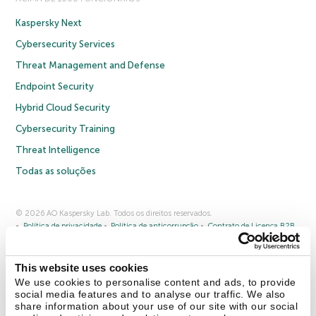
Kaspersky Next
Cybersecurity Services
Threat Management and Defense
Endpoint Security
Hybrid Cloud Security
Cybersecurity Training
Threat Intelligence
Todas as soluções
© 2026 AO Kaspersky Lab. Todos os direitos reservados.
Política de privacidade
Política de anticorrupção
Contrato de Licença B2B
Contrato de Licença B2C
Termos e condições de venda
Cookies
This website uses cookies
Fale conosco
Sobre a Kaspersky
Parceiros
Blog
Centro de recursos
We use cookies to personalise content and ads, to provide
Comunicado à imprensa
social media features and to analyse our traffic. We also
share information about your use of our site with our social