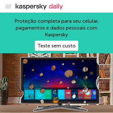
Blog oficial da Kaspersky
1117
Proteção completa para seu celular,
pagamentos e dados pessoais com
1 Artigo
Kaspersky
Teste sem custo
#TheSAS2017