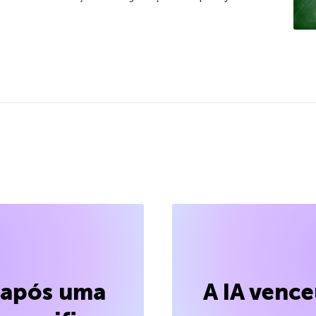
l após uma
A IA venc