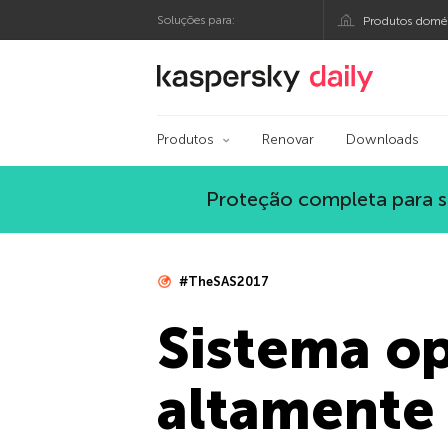
Soluções para:
Produtos domés
Blog oficial da Kasp
Produtos
Renovar
Downloads
Proteção completa para s
#TheSAS2017
Sistema o
altamente