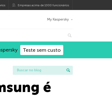
rios
Empresas acima de 1000 funcionários
My Kaspersky
aspersky
Teste sem custo
msung é