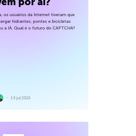
vem por aí?
 os usuários da Internet tiveram que
xergar hidrantes, pontes e bicicletas
ou a IA. Qual é o futuro do CAPTCHA?
14 jul 2026