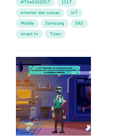
#TheSAS2017
1117
internet das coisas
IoT
Mobile
Samsung
SAS
smart tv
Tizen