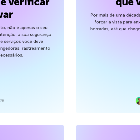
e verificar
que 
var
Por mais de uma década,
forçar a vista para en
to, não é apenas o seu
borradas, até que cheg
atenção: a sua segurança
 e serviços você deve
trangedoras, rastreamento
ecessários.
026