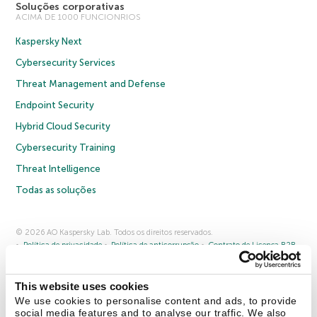
Soluções corporativas
ACIMA DE 1000 FUNCIONRIOS
Kaspersky Next
Cybersecurity Services
Threat Management and Defense
Endpoint Security
Hybrid Cloud Security
Cybersecurity Training
Threat Intelligence
Todas as soluções
© 2026 AO Kaspersky Lab. Todos os direitos reservados.
Política de privacidade
Política de anticorrupção
Contrato de Licença B2B
Contrato de Licença B2C
Termos e condições de venda
Cookies
This website uses cookies
Fale conosco
Sobre a Kaspersky
Parceiros
Blog
Centro de recursos
We use cookies to personalise content and ads, to provide
Comunicado à imprensa
social media features and to analyse our traffic. We also