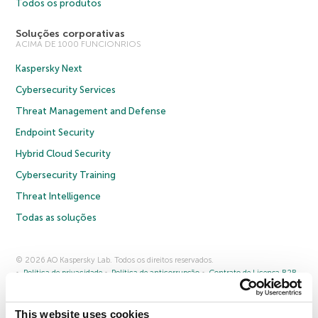
Todos os produtos
Soluções corporativas
ACIMA DE 1000 FUNCIONRIOS
Kaspersky Next
Cybersecurity Services
Threat Management and Defense
Endpoint Security
Hybrid Cloud Security
Cybersecurity Training
Threat Intelligence
Todas as soluções
© 2026 AO Kaspersky Lab. Todos os direitos reservados.
Política de privacidade
Política de anticorrupção
Contrato de Licença B2B
Contrato de Licença B2C
Termos e condições de venda
Cookies
This website uses cookies