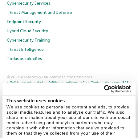
Cybersecurity Services
Threat Management and Defense
Endpoint Security
Hybrid Cloud Security
Cybersecurity Training
Threat Intelligence
Todas as soluções
© 2026 AO Kaspersky Lab. Todos os direitos reservados.
Política de privacidade
Política de anticorrupção
Contrato de Licença B2B
Contrato de Licença B2C
Termos e condições de venda
Cookies
This website uses cookies
Fale conosco
Sobre a Kaspersky
Parceiros
Blog
Centro de recursos
We use cookies to personalise content and ads, to provide
Comunicado à imprensa
social media features and to analyse our traffic. We also
share information about your use of our site with our social
media, advertising and analytics partners who may
Securelist
Eugene Personal Blog
combine it with other information that you’ve provided to
them or that they’ve collected from your use of their