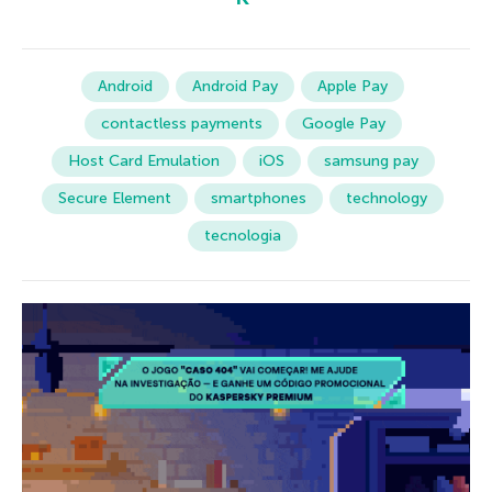
Android
Android Pay
Apple Pay
contactless payments
Google Pay
Host Card Emulation
iOS
samsung pay
Secure Element
smartphones
technology
tecnologia