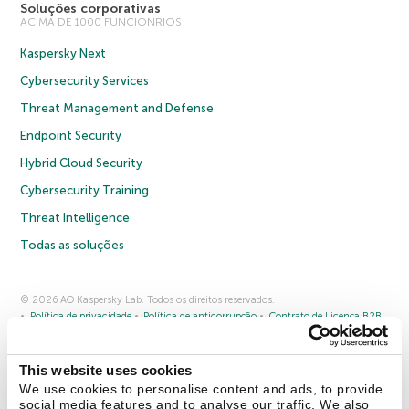
Soluções corporativas
ACIMA DE 1000 FUNCIONRIOS
Kaspersky Next
Cybersecurity Services
Threat Management and Defense
Endpoint Security
Hybrid Cloud Security
Cybersecurity Training
Threat Intelligence
Todas as soluções
© 2026 AO Kaspersky Lab. Todos os direitos reservados.
Política de privacidade
Política de anticorrupção
Contrato de Licença B2B
Contrato de Licença B2C
Termos e condições de venda
Cookies
This website uses cookies
Fale conosco
Sobre a Kaspersky
Parceiros
Blog
Centro de recursos
We use cookies to personalise content and ads, to provide
Comunicado à imprensa
social media features and to analyse our traffic. We also