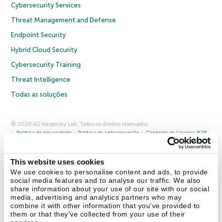
Cybersecurity Services
Threat Management and Defense
Endpoint Security
Hybrid Cloud Security
Cybersecurity Training
Threat Intelligence
Todas as soluções
© 2026 AO Kaspersky Lab. Todos os direitos reservados.
Política de privacidade
Política de anticorrupção
Contrato de Licença B2B
Contrato de Licença B2C
Termos e condições de venda
Cookies
This website uses cookies
Fale conosco
Sobre a Kaspersky
Parceiros
Blog
Centro de recursos
We use cookies to personalise content and ads, to provide
Comunicado à imprensa
social media features and to analyse our traffic. We also
share information about your use of our site with our social
media, advertising and analytics partners who may
Securelist
Eugene Personal Blog
combine it with other information that you’ve provided to
them or that they’ve collected from your use of their