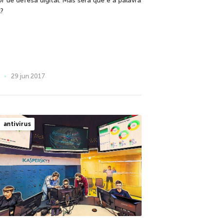
or de defesa digital. Mas será que é a palavra
l?
29 jun 2017
antivirus