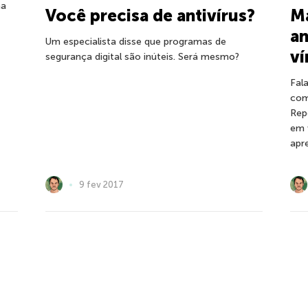
ma
Você precisa de antivírus?
Ma
an
Um especialista disse que programas de
ví
segurança digital são inúteis. Será mesmo?
Fal
com
Rep
em 
apr
9 fev 2017