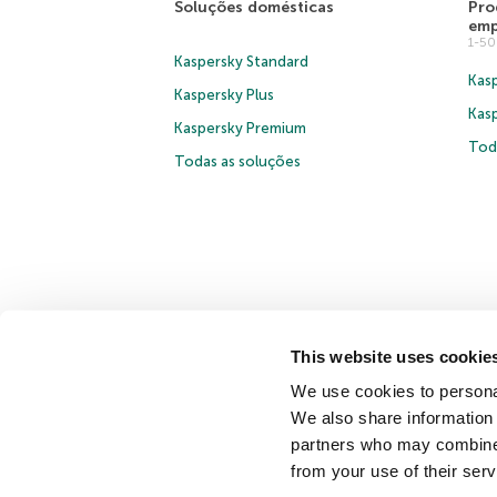
Soluções domésticas
Pro
emp
1-5
Kaspersky Standard
Kasp
Kaspersky Plus
Kas
Kaspersky Premium
Tod
Todas as soluções
This website uses cookie
© 2026 AO Kaspersky Lab. Todos os direitos reservados.
We use cookies to personal
Contrato de Licença B2C
Termos e condições de venda
We also share information 
partners who may combine i
Fale conosco
Sobre a Kaspersky
Parceiros
Blog
Ce
from your use of their serv