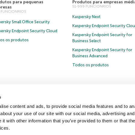
dutos para pequenas
Produtos para empresas médi
51-999 FUNCIONRIOS
resas
0 FUNCIONRIOS
Kaspersky Next
ersky Small Office Security
Kaspersky Endpoint Security Clo
persky Endpoint Security Cloud
Kaspersky Endpoint Security for
os os produtos
Business Select
Kaspersky Endpoint Security for
Business Advanced
Todos os produtos
s
Política de privacidade
Política de anticorrupção
Contrato de Licença B2B
ise content and ads, to provide social media features and to anal
Cookies
about your use of our site with our social media, advertising and
t with other information that you’ve provided to them or that the
ntro de recursos
Comunicado à imprensa
ices.