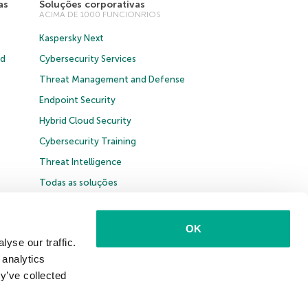
as
Soluções corporativas
ACIMA DE 1000 FUNCIONRIOS
Kaspersky Next
ud
Cybersecurity Services
Threat Management and Defense
Endpoint Security
Hybrid Cloud Security
Cybersecurity Training
Threat Intelligence
Todas as soluções
OK
yse our traffic.
 analytics
Brasil
y’ve collected