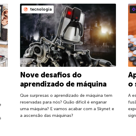
tecnologia
Nove desafios do
Ap
aprendizado de máquina
o 
Que surpresas o aprendizado de máquina tem
A e
reservadas para nós? Quão difícil é enganar
fus
e
uma máquina? E vamos acabar com a Skynet e
exp
a ascensão das máquinas?
sig
s