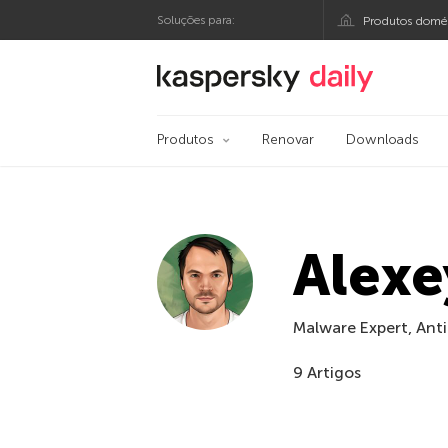
Soluções para:
Produtos domés
Blog oficial da Kasp
Produtos
Renovar
Downloads
Alexe
Malware Expert, Ant
9 Artigos