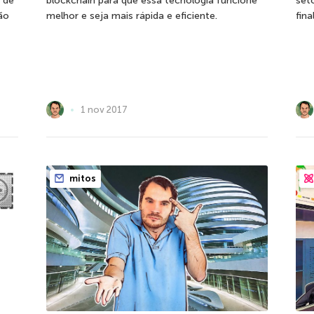
 de
blockchain para que essa tecnologia funcione
set
ão
melhor e seja mais rápida e eficiente.
fina
1 nov 2017
mitos