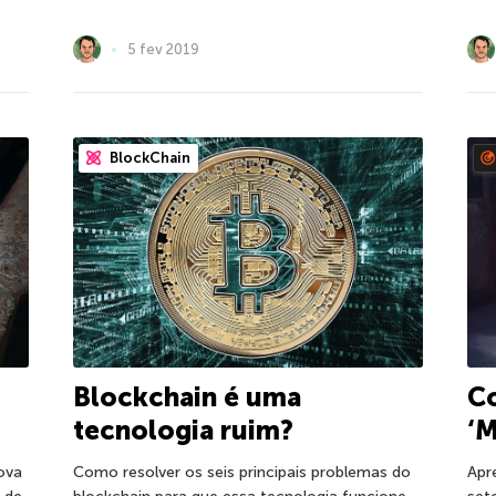
5 fev 2019
BlockChain
Blockchain é uma
Co
tecnologia ruim?
‘M
ova
Como resolver os seis principais problemas do
Apr