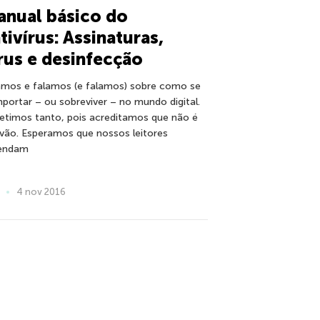
nual básico do
tivírus: Assinaturas,
rus e desinfecção
amos e falamos (e falamos) sobre como se
portar – ou sobreviver – no mundo digital.
etimos tanto, pois acreditamos que não é
vão. Esperamos que nossos leitores
endam
4 nov 2016