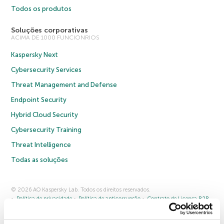
Todos os produtos
Soluções corporativas
ACIMA DE 1000 FUNCIONRIOS
Kaspersky Next
Cybersecurity Services
Threat Management and Defense
Endpoint Security
Hybrid Cloud Security
Cybersecurity Training
Threat Intelligence
Todas as soluções
© 2026 AO Kaspersky Lab. Todos os direitos reservados.
Política de privacidade
Política de anticorrupção
Contrato de Licença B2B
Contrato de Licença B2C
Termos e condições de venda
Cookies