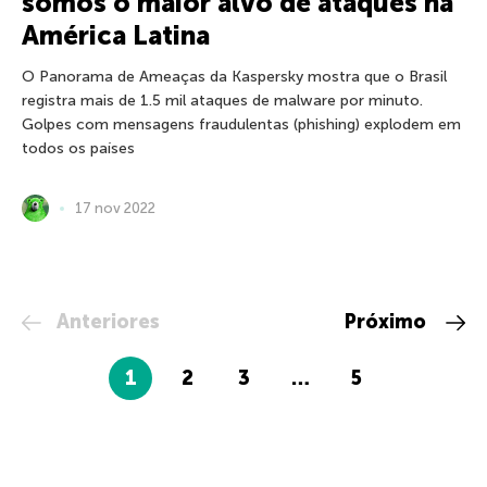
somos o maior alvo de ataques na
América Latina
O Panorama de Ameaças da Kaspersky mostra que o Brasil
registra mais de 1.5 mil ataques de malware por minuto.
Golpes com mensagens fraudulentas (phishing) explodem em
todos os países
17 nov 2022
Anteriores
Próximo
1
2
3
…
5