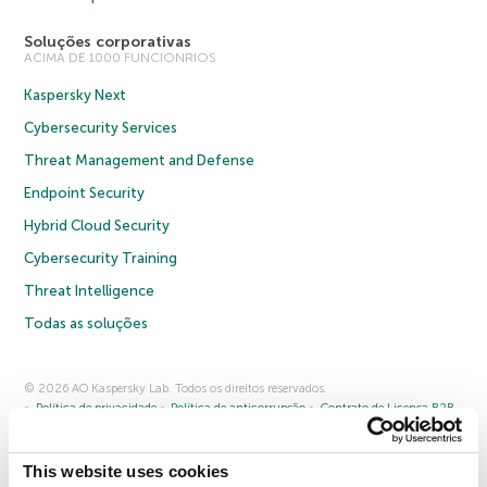
Soluções corporativas
ACIMA DE 1000 FUNCIONRIOS
Kaspersky Next
Cybersecurity Services
Threat Management and Defense
Endpoint Security
Hybrid Cloud Security
Cybersecurity Training
Threat Intelligence
Todas as soluções
© 2026 AO Kaspersky Lab. Todos os direitos reservados.
Política de privacidade
Política de anticorrupção
Contrato de Licença B2B
Contrato de Licença B2C
Termos e condições de venda
Cookies
This website uses cookies
Fale conosco
Sobre a Kaspersky
Parceiros
Blog
Centro de recursos