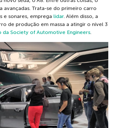
u novo sedã, o A8. Entre outras coisas, o
a avançadas. Trata-se do primeiro carro
as e sonares, emprega
lidar
. Além disso, a
rro de produção em massa a atingir o nível 3
o da Society of Automotive Engineers
.