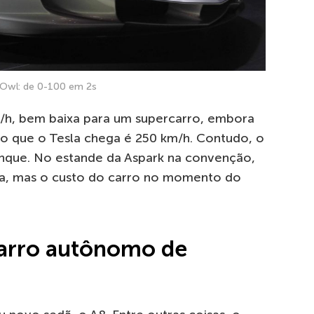
 Owl: de 0-100 em 2s
/h, bem baixa para um supercarro, embora
ido que o Tesla chega é 250 km/h. Contudo, o
que. No estande da Aspark na convenção,
a, mas o custo do carro no momento do
carro autônomo de