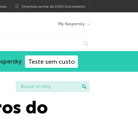
rios
Empresas acima de 1000 funcionários
My Kaspersky
aspersky
Teste sem custo
ros do