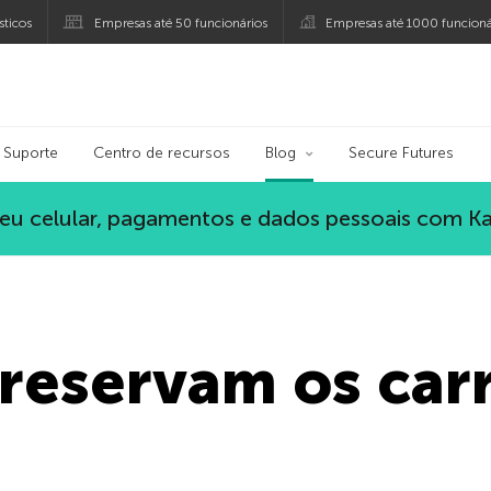
ticos
Empresas até 50 funcionários
Empresas até 1000 funcioná
ersky
Suporte
Centro de recursos
Blog
Secure Futures
eu celular, pagamentos e dados pessoais com K
reservam os car