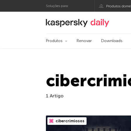
Soluções para:
Produtos domés
Blog oficial da Kasp
Produtos
Renovar
Downloads
cibercrimi
1 Artigo
cibercrimiosos