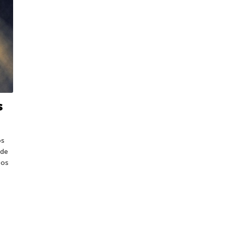
s
os
 de
 os