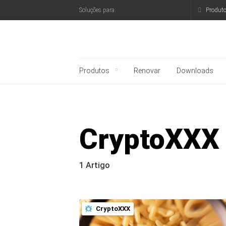
Produt
Soluções para:
Blog oficial da Kaspe
Produtos
Renovar
Downloads
CryptoXXX
1 Artigo
CryptoXXX