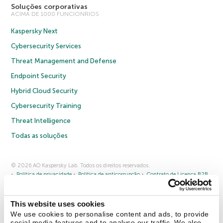
Soluções corporativas
ACIMA DE 1000 FUNCIONRIOS
Kaspersky Next
Cybersecurity Services
Threat Management and Defense
Endpoint Security
Hybrid Cloud Security
Cybersecurity Training
Threat Intelligence
Todas as soluções
© 2026 AO Kaspersky Lab. Todos os direitos reservados.
Política de privacidade
Política de anticorrupção
Contrato de Licença B2B
Contrato de Licença B2C
Termos e condições de venda
Cookies
This website uses cookies
Fale conosco
Sobre a Kaspersky
Parceiros
Blog
Centro de recursos
We use cookies to personalise content and ads, to provide
Comunicado à imprensa
social media features and to analyse our traffic. We also