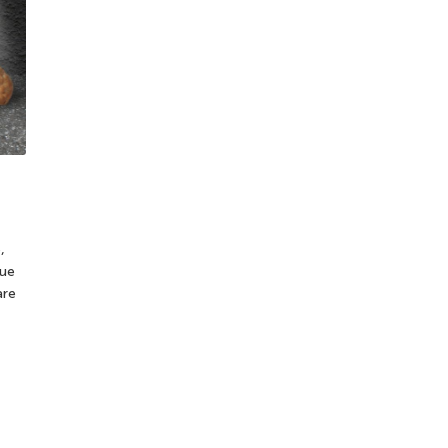
,
que
are