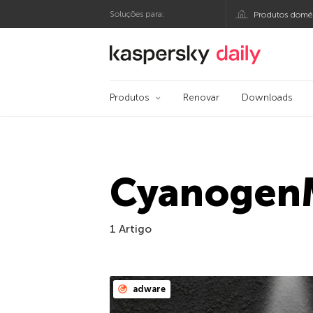
Soluções para:
Produtos domés
Blog oficial da Kasp
Produtos
Renovar
Downloads
Cyanogen
1 Artigo
adware