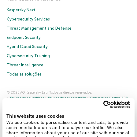
Kaspersky Next
Cybersecurity Services
Threat Management and Defense
Endpoint Security
Hybrid Cloud Security
Cybersecurity Training
Threat Intelligence
Todas as soluções
© 2026 AO Kaspersky Lab. Todos os direitos reservados.
Política de privacidade
Política de anticorrupção
Contrato de Licença B2B
Contrato de Licença B2C
Termos e condições de venda
Cookies
This website uses cookies
Fale conosco
Sobre a Kaspersky
Parceiros
Blog
Centro de recursos
We use cookies to personalise content and ads, to provide
Comunicado à imprensa
social media features and to analyse our traffic. We also
share information about your use of our site with our social