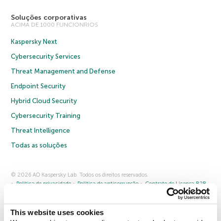
Soluções corporativas
ACIMA DE 1000 FUNCIONRIOS
Kaspersky Next
Cybersecurity Services
Threat Management and Defense
Endpoint Security
Hybrid Cloud Security
Cybersecurity Training
Threat Intelligence
Todas as soluções
© 2026 AO Kaspersky Lab. Todos os direitos reservados.
Política de privacidade
Política de anticorrupção
Contrato de Licença B2B
Contrato de Licença B2C
Termos e condições de venda
Cookies
This website uses cookies
Fale conosco
Sobre a Kaspersky
Parceiros
Blog
Centro de recursos