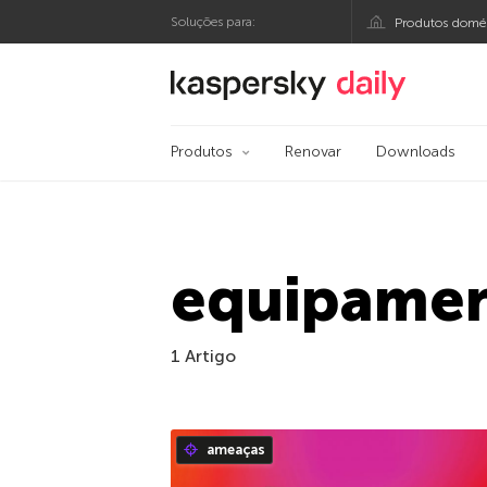
Soluções para:
Produtos domés
Blog oficial da Kasp
Produtos
Renovar
Downloads
equipamen
1 Artigo
ameaças