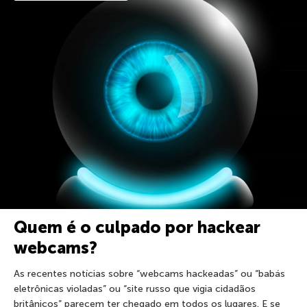
Quem é o culpado por hackear
webcams?
As recentes notícias sobre “webcams hackeadas” ou “babás
eletrônicas violadas” ou “site russo que vigia cidadãos
britânicos” parecem ter chegado em todos os lugares. E se