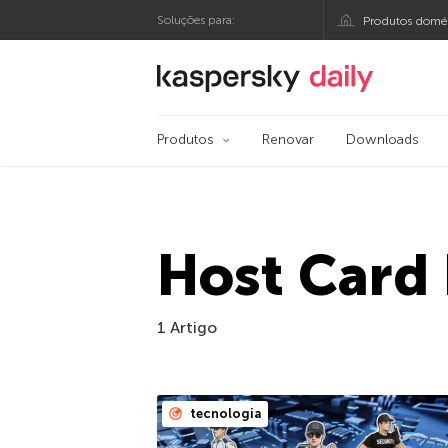
Soluções para:
Produtos domés
Blog oficial da Kasp
Produtos
Renovar
Downloads
Host Card
1 Artigo
tecnologia