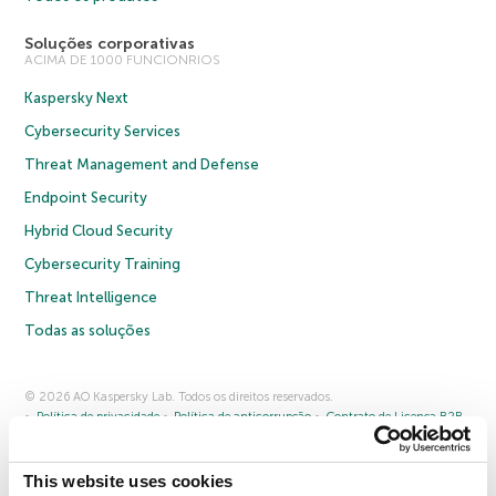
Soluções corporativas
ACIMA DE 1000 FUNCIONRIOS
Kaspersky Next
Cybersecurity Services
Threat Management and Defense
Endpoint Security
Hybrid Cloud Security
Cybersecurity Training
Threat Intelligence
Todas as soluções
© 2026 AO Kaspersky Lab. Todos os direitos reservados.
Política de privacidade
Política de anticorrupção
Contrato de Licença B2B
Contrato de Licença B2C
Termos e condições de venda
Cookies
This website uses cookies
Fale conosco
Sobre a Kaspersky
Parceiros
Blog
Centro de recursos