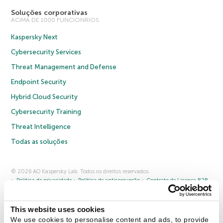
Soluções corporativas
ACIMA DE 1000 FUNCIONRIOS
Kaspersky Next
Cybersecurity Services
Threat Management and Defense
Endpoint Security
Hybrid Cloud Security
Cybersecurity Training
Threat Intelligence
Todas as soluções
© 2026 AO Kaspersky Lab. Todos os direitos reservados.
Política de privacidade
Política de anticorrupção
Contrato de Licença B2B
Contrato de Licença B2C
Termos e condições de venda
Cookies
This website uses cookies
Fale conosco
Sobre a Kaspersky
Parceiros
Blog
Centro de recursos
We use cookies to personalise content and ads, to provide
Comunicado à imprensa