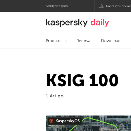
Soluções para:
Produtos domés
Blog oficial da Kasp
Produtos
Renovar
Downloads
KSIG 100
1 Artigo
KasperskyOS