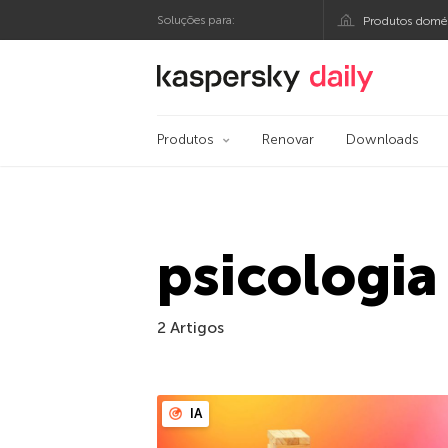
Soluções para:
Produtos domés
Blog oficial da Kasp
Produtos
Renovar
Downloads
psicologia
2 Artigos
IA