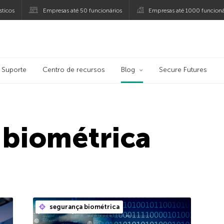
ticos
Empresas até 50 funcionários
Empresas até 1000 funcioná
ersky
Suporte
Centro de recursos
Blog
Secure Futures
 biométrica
segurança biométrica