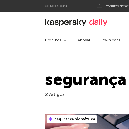
Soluções para:
Produtos domés
Blog oficial da Kasp
Produtos
Renovar
Downloads
segurança
2 Artigos
segurança biométrica