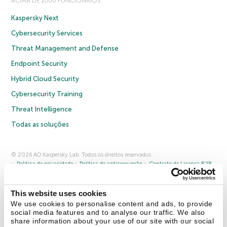
ACIMA DE 1000 FUNCIONRIOS
Kaspersky Next
Cybersecurity Services
Threat Management and Defense
Endpoint Security
Hybrid Cloud Security
Cybersecurity Training
Threat Intelligence
Todas as soluções
© 2026 AO Kaspersky Lab. Todos os direitos reservados.
Política de privacidade
Política de anticorrupção
Contrato de Licença B2B
Contrato de Licença B2C
Termos e condições de venda
Cookies
This website uses cookies
Fale conosco
Sobre a Kaspersky
Parceiros
Blog
Centro de recursos
We use cookies to personalise content and ads, to provide
Comunicado à imprensa
social media features and to analyse our traffic. We also
share information about your use of our site with our social