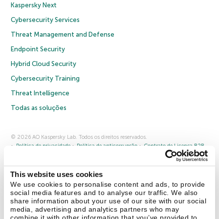
Kaspersky Next
Cybersecurity Services
Threat Management and Defense
Endpoint Security
Hybrid Cloud Security
Cybersecurity Training
Threat Intelligence
Todas as soluções
© 2026 AO Kaspersky Lab. Todos os direitos reservados.
Política de privacidade
Política de anticorrupção
Contrato de Licença B2B
Contrato de Licença B2C
Termos e condições de venda
Cookies
This website uses cookies
Fale conosco
Sobre a Kaspersky
Parceiros
Blog
Centro de recursos
We use cookies to personalise content and ads, to provide
Comunicado à imprensa
social media features and to analyse our traffic. We also
share information about your use of our site with our social
media, advertising and analytics partners who may
Securelist
Eugene Personal Blog
combine it with other information that you’ve provided to