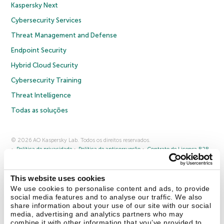
Kaspersky Next
Cybersecurity Services
Threat Management and Defense
Endpoint Security
Hybrid Cloud Security
Cybersecurity Training
Threat Intelligence
Todas as soluções
© 2026 AO Kaspersky Lab. Todos os direitos reservados.
Política de privacidade
Política de anticorrupção
Contrato de Licença B2B
Contrato de Licença B2C
Termos e condições de venda
Cookies
This website uses cookies
Fale conosco
Sobre a Kaspersky
Parceiros
Blog
Centro de recursos
We use cookies to personalise content and ads, to provide
Comunicado à imprensa
social media features and to analyse our traffic. We also
share information about your use of our site with our social
media, advertising and analytics partners who may
Securelist
Eugene Personal Blog
combine it with other information that you’ve provided to