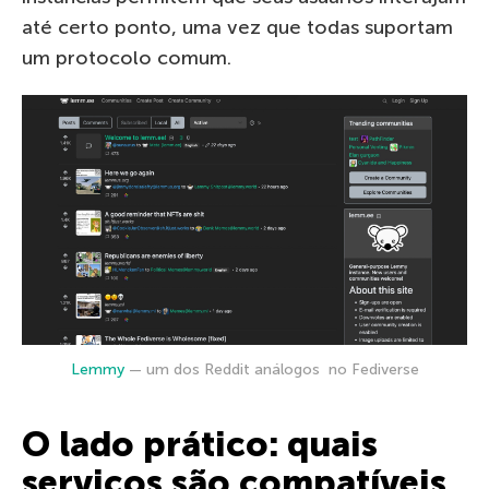
até certo ponto, uma vez que todas suportam
um protocolo comum.
Lemmy
— um dos Reddit análogos no Fediverse
O lado prático: quais
serviços são compatíveis